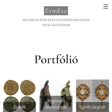
ÉrmÉsz
MŰTÁRGYVÉDELMI ÉS GYŰJTEMÉNYKEZELÉSI
SZOLGÁLTATÁSOK
Portfólió
Régészeti
Érmék
fémtárgyak
Egyéb tárgyak