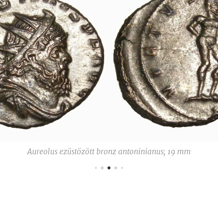
Aureolus ezüstözött bronz antoninianus; 19 mm