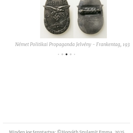
Német Politikai Propaganda Jelvény - Frankentag, 1937
Minden jog fenntartva: ©Horváth Szulamit Emma, 2025