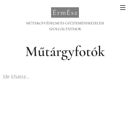
ÉrmÉsz
MŰTÁRGYVÉDELMI ÉS GYŰJTEMÉNYKEZELÉSI
SZOLGÁLTATÁSOK
Műtárgyfotók
Ide írhatsz...