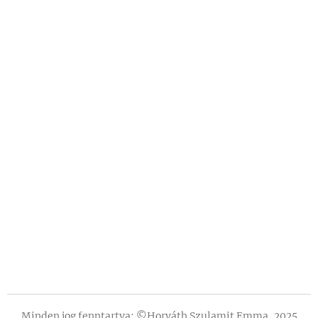
Minden jog fenntartva: ©Horváth Szulamit Emma, 2025